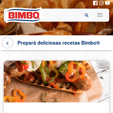
Pasar
al
contenido
principal
<
Prepará deliciosas recetas Bimbo®