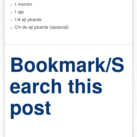
1 morrón
1 ajo
1/4 ají picante
C/n de ají picante (opcional)
Bookmark/S
earch this
post