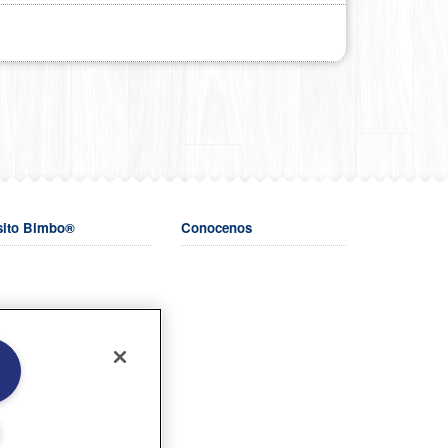
sito Bimbo®
Conocenos
o.com