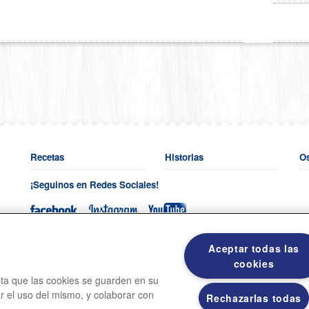
Recetas
Historias
O
¡Seguinos en Redes Sociales!
Venta a empresas y/o food service:
callcenter.argentina@grupobimb
Aceptar todas las
cookies
Teléfono venta a Empresas:
011-4775-9250
epta que las cookies se guarden en su
Hacenos tus comentarios al:
0-800-777-0226
ar el uso del mismo, y colaborar con
Rechazarlas todas