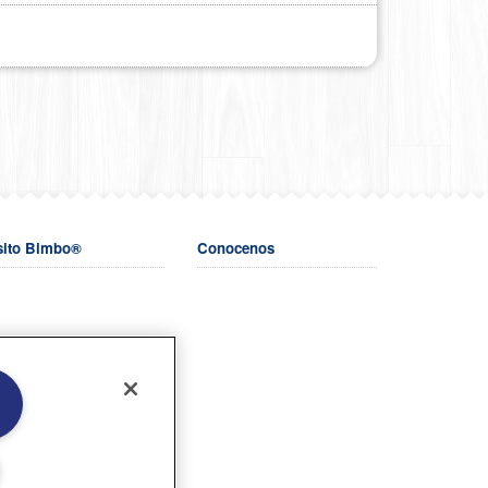
sito Bimbo®
Conocenos
o.com