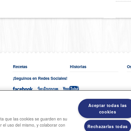
Recetas
Historias
O
¡Seguinos en Redes Sociales!
Venta a empresas y/o food service:
callcenter.argentina@grupobimb
Aceptar todas las
cookies
Teléfono venta a Empresas:
011-4775-9250
epta que las cookies se guarden en su
Hacenos tus comentarios al:
0-800-777-0226
ar el uso del mismo, y colaborar con
Rechazarlas todas